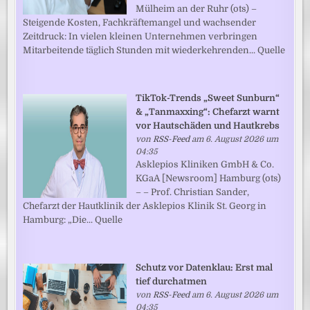
Mülheim an der Ruhr (ots) –
Steigende Kosten, Fachkräftemangel und wachsender
Zeitdruck: In vielen kleinen Unternehmen verbringen
Mitarbeitende täglich Stunden mit wiederkehrenden... Quelle
TikTok-Trends „Sweet Sunburn“
& „Tanmaxxing“: Chefarzt warnt
vor Hautschäden und Hautkrebs
von
RSS-Feed
am 6. August 2026 um
04:35
Asklepios Kliniken GmbH & Co.
KGaA [Newsroom] Hamburg (ots)
– – Prof. Christian Sander,
Chefarzt der Hautklinik der Asklepios Klinik St. Georg in
Hamburg: „Die... Quelle
Schutz vor Datenklau: Erst mal
tief durchatmen
von
RSS-Feed
am 6. August 2026 um
04:35