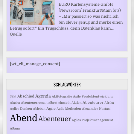
EURO Kartensysteme GmbH
[Newsroom]Frankfurt/Main (ots)
– „Mir passiert so was nicht. Ich
bin clever genug und merke einen
Betrug sofort.“ Ein Trugschluss, denn Datenklau kann...
Quelle
[wt_cli_manage_consent]
SCHLAGWÖRTER
Agenda
Abschied
3Sat
Aktfotografie
Agile Produktentwicklung
Abenteurer
Alaska
Abenteuerroman
albert einstein
Aktien
Afrika
Agile
Agiles Denken
Ableben
Agile Methoden
Alexander Nastasi
Abend
Abenteuer
agiles Projektmanagement
Album