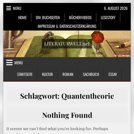
Skip
MENU
6. AUGUST 2026
to
HOME
DIV. BUCHSEITEN
BÜCHERVIDEOS
LESESTOFF
content
IMPRESSUM U. DATENSCHUTZERKLÄRUNG
LITERATURWELT.net
MENU
STARTSEITE
KULTUR
ROMAN
SACHBUCH
ESSAY
Schlagwort:
Quantentheorie
Nothing Found
It seems we can’t find what you’re looking for. Perhaps