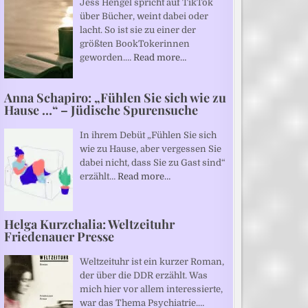
Jess Hengel spricht auf TikTok
über Bücher, weint dabei oder
lacht. So ist sie zu einer der
größten BookTokerinnen
geworden.…
Read more…
Anna Schapiro: „Fühlen Sie sich wie zu
Hause …“ – Jüdische Spurensuche
In ihrem Debüt „Fühlen Sie sich
wie zu Hause, aber vergessen Sie
dabei nicht, dass Sie zu Gast sind“
erzählt…
Read more…
Helga Kurzchalia: Weltzeituhr
Friedenauer Presse
Weltzeituhr ist ein kurzer Roman,
der über die DDR erzählt. Was
mich hier vor allem interessierte,
war das Thema Psychiatrie.…