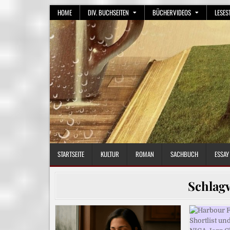
Skip
HOME
DIV. BUCHSEITEN
BÜCHERVIDEOS
LESES
to
content
STARTSEITE
KULTUR
ROMAN
SACHBUCH
ESSAY
Schlag