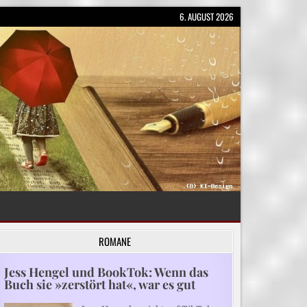
6. AUGUST 2026
ROMANE
Jess Hengel und BookTok: Wenn das
Buch sie »zerstört hat«, war es gut