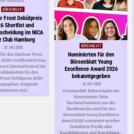
BÖRSENBLATT
Posted
in
r Front Debütpreis
6 Shortlist und
tscheidung im NICA
z Club Hamburg
BÖRSENBLATT
Posted
23. JULI 2026
in
Nominierten für den
t für den Harbour Front
 2026 veröffentlicht Das
Börsenblatt Young
ont Literaturfestival hat
Excellence Award 2026
ndidatenliste für den
bekanntgegeben
Front Debütpreis 2026
16. JULI 2026
ntgegeben. Folgende
utorinnen und…
#yeaward26: Bekanntgabe der
Nominierten Zehn
Nachwuchstalente aus der
Buchbranche sind für den
Börsenblatt Young Excellence
Award 2026 nominiert worden.
Detaillierte Profile aller
Kandidatinnen und Kandidaten…