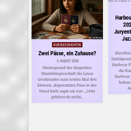
Harbou
202
Juryen
Jaz
KURZGESCHICHTEN
Posted
in
Zwei Pässe, ein Zuhause?
Shortlis
Debütpreis
4. AUGUST 2026
Harbour Fr
Hintergrund der doppelten
die Ka
Staatsbürgerschaft Als Linas
Harbour 
Großmutter zum ersten Mal den
bekan
kleinen, abgenutzten Pass in der
A
Hand hielt, sagte sie nur: „Jetzt
gehörst du nicht…