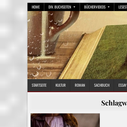
Skip
HOME
DIV. BUCHSEITEN
BÜCHERVIDEOS
LESES
to
content
STARTSEITE
KULTUR
ROMAN
SACHBUCH
ESSAY
Schlagw