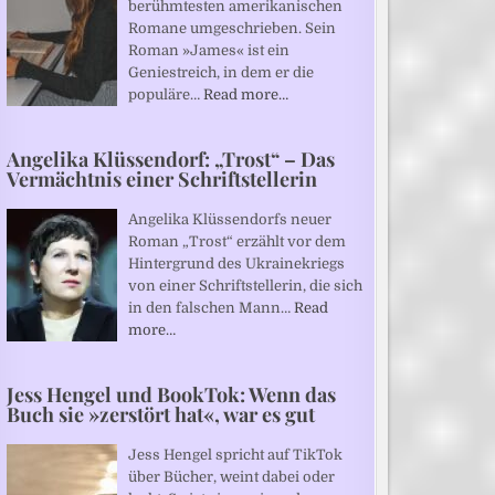
berühmtesten amerikanischen
Romane umgeschrieben. Sein
Roman »James« ist ein
Geniestreich, in dem er die
populäre…
Read more…
Angelika Klüssendorf: „Trost“ – Das
Vermächtnis einer Schriftstellerin
Angelika Klüssendorfs neuer
Roman „Trost“ erzählt vor dem
Hintergrund des Ukrainekriegs
von einer Schriftstellerin, die sich
in den falschen Mann…
Read
more…
Jess Hengel und BookTok: Wenn das
Buch sie »zerstört hat«, war es gut
Jess Hengel spricht auf TikTok
über Bücher, weint dabei oder