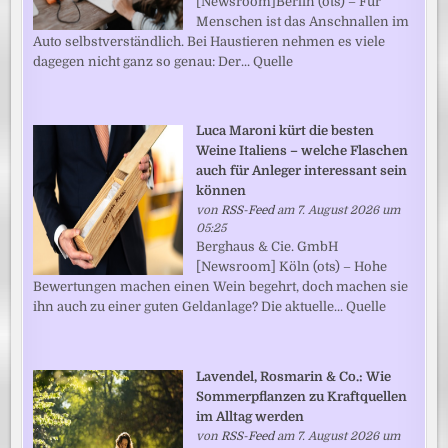
[Newsroom]Berlin (ots) – Für
Menschen ist das Anschnallen im
Auto selbstverständlich. Bei Haustieren nehmen es viele
dagegen nicht ganz so genau: Der... Quelle
Luca Maroni kürt die besten
Weine Italiens – welche Flaschen
auch für Anleger interessant sein
können
von
RSS-Feed
am 7. August 2026 um
05:25
Berghaus & Cie. GmbH
[Newsroom] Köln (ots) – Hohe
Bewertungen machen einen Wein begehrt, doch machen sie
ihn auch zu einer guten Geldanlage? Die aktuelle... Quelle
Lavendel, Rosmarin & Co.: Wie
Sommerpflanzen zu Kraftquellen
im Alltag werden
von
RSS-Feed
am 7. August 2026 um