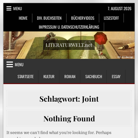
Skip
MENU
7. AUGUST 2026
to
HOME
DIV. BUCHSEITEN
BÜCHERVIDEOS
LESESTOFF
content
IMPRESSUM U. DATENSCHUTZERKLÄRUNG
LITERATURWELT.net
MENU
STARTSEITE
KULTUR
ROMAN
SACHBUCH
ESSAY
Schlagwort:
Joint
Nothing Found
It seems we can’t find what you’re looking for. Perhaps