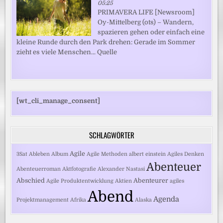
05:25
PRIMAVERA LIFE [Newsroom]
Oy-Mittelberg (ots) – Wandern,
spazieren gehen oder einfach eine
kleine Runde durch den Park drehen: Gerade im Sommer
zieht es viele Menschen... Quelle
[wt_cli_manage_consent]
SCHLAGWÖRTER
Agile
3Sat
Ableben
Album
Agile Methoden
albert einstein
Agiles Denken
Abenteuer
Abenteuerroman
Aktfotografie
Alexander Nastasi
Abschied
Abenteurer
Agile Produktentwicklung
Aktien
agiles
Abend
Agenda
Projektmanagement
Afrika
Alaska