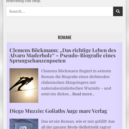
searching can help.
Search
for:
ROMANE
Clemens Böckmann: „Das richtige Leben des
Alvaro Maderholz“ – Pseudo-Biografie eines
Sprungschanzenpoeten
Clemens Böckmann fingiert in seinem
Roman die Biografie eines dichtenden
chilenischen Skispringers mit
nationalsozialistischen Wurzeln – und
setzt ein dickes…
Read more…
Diego Muzzio: Goliaths Auge mare Verlag
Das ist ein Roman, wie er mir gefällt! Aus
all der ganzen Mode-Belletristik ragt er