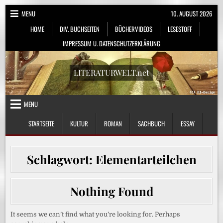
Skip
MENU
10. AUGUST 2026
to
HOME
DIV. BUCHSEITEN
BÜCHERVIDEOS
LESESTOFF
content
IMPRESSUM U. DATENSCHUTZERKLÄRUNG
LITERATURWELT.net
MENU
STARTSEITE
KULTUR
ROMAN
SACHBUCH
ESSAY
Schlagwort:
Elementarteilchen
Nothing Found
It seems we can’t find what you’re looking for. Perhaps