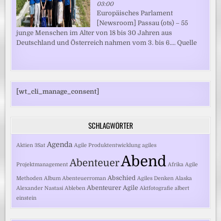
03:00
Europäisches Parlament
[Newsroom] Passau (ots) – 55
junge Menschen im Alter von 18 bis 30 Jahren aus
Deutschland und Österreich nahmen vom 3. bis 6.... Quelle
[wt_cli_manage_consent]
SCHLAGWÖRTER
Agenda
Aktien
3Sat
Agile Produktentwicklung
agiles
Abend
Abenteuer
Projektmanagement
Afrika
Agile
Abschied
Methoden
Album
Abenteuerroman
Agiles Denken
Alaska
Abenteurer
Agile
Alexander Nastasi
Ableben
Aktfotografie
albert
einstein