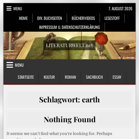
Skip
MENU
7. AUGUST 2026
to
HOME
DIV. BUCHSEITEN
BÜCHERVIDEOS
LESESTOFF
content
IMPRESSUM U. DATENSCHUTZERKLÄRUNG
LITERATURWELT.net
MENU
STARTSEITE
KULTUR
ROMAN
SACHBUCH
ESSAY
Schlagwort:
earth
Nothing Found
It seems we can’t find what you’re looking for. Perhaps