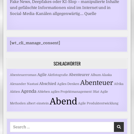
Fake News, Deepfakes oder KI-Slop – manipulierte Inhalte
und gefälschte Informationen sind im Internet und in
Social-Media-Kanälen allgegenwärtig.... Quelle
[wt_cli_manage_consent]
SCHLAGWÖRTER
Agile
Abenteurer
Abenteuerroman
Aktfotografie
Album
Alaska
Abenteuer
Abschied
Alexander Nastasi
Agiles Denken
Afrika
Agenda
Aktien
Ableben
agiles Projektmanagement
3Sat
Agile
Abend
Methoden
albert einstein
Agile Produktentwicklung
Search
for: