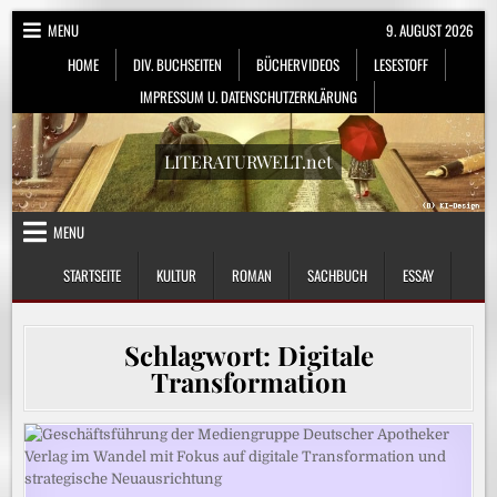
Skip
MENU
9. AUGUST 2026
to
HOME
DIV. BUCHSEITEN
BÜCHERVIDEOS
LESESTOFF
content
IMPRESSUM U. DATENSCHUTZERKLÄRUNG
LITERATURWELT.net
MENU
STARTSEITE
KULTUR
ROMAN
SACHBUCH
ESSAY
Schlagwort:
Digitale
Transformation