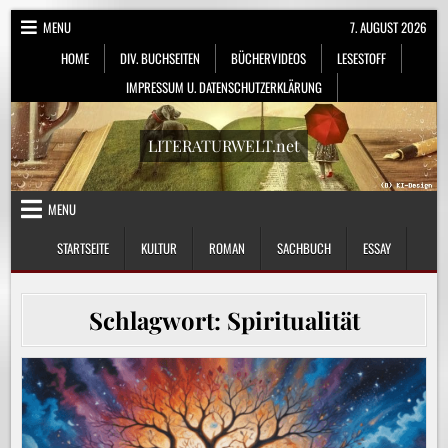
Skip
MENU
7. AUGUST 2026
to
HOME
DIV. BUCHSEITEN
BÜCHERVIDEOS
LESESTOFF
content
IMPRESSUM U. DATENSCHUTZERKLÄRUNG
LITERATURWELT.net
MENU
STARTSEITE
KULTUR
ROMAN
SACHBUCH
ESSAY
Schlagwort:
Spiritualität