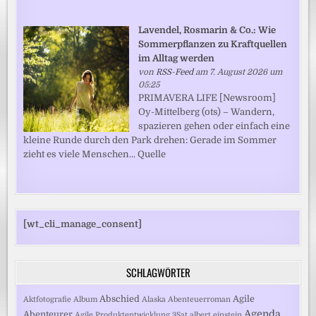
Lavendel, Rosmarin & Co.: Wie
Sommerpflanzen zu Kraftquellen
im Alltag werden
von
RSS-Feed
am 7. August 2026 um
05:25
PRIMAVERA LIFE [Newsroom]
Oy-Mittelberg (ots) – Wandern,
spazieren gehen oder einfach eine
kleine Runde durch den Park drehen: Gerade im Sommer
zieht es viele Menschen... Quelle
[wt_cli_manage_consent]
SCHLAGWÖRTER
Abschied
Agile
Aktfotografie
Album
Alaska
Abenteuerroman
Agenda
Abenteurer
Agile Produktentwicklung
3Sat
albert einstein