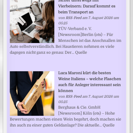
Sicher unterwegs mit
Vierbeinern: Darauf kommt es
beim Transport an
von
RSS-Feed
am 7. August 2026 um
05:25
TÜV-Verband e. V.
[Newsroom]Berlin (ots) – Für
Menschen ist das Anschnallen im
Auto selbstverständlich. Bei Haustieren nehmen es viele
dagegen nicht ganz so genau: Der... Quelle
Luca Maroni kürt die besten
Weine Italiens – welche Flaschen
auch für Anleger interessant sein
können
von
RSS-Feed
am 7. August 2026 um
05:25
Berghaus & Cie. GmbH
[Newsroom] Köln (ots) – Hohe
Bewertungen machen einen Wein begehrt, doch machen sie
ihn auch zu einer guten Geldanlage? Die aktuelle... Quelle