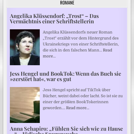
ROMANE
Angelika Klüssendorf: „Trost“ – Das
Vermächtnis einer Schriftstellerin
Angelika Klüssendorfs neuer Roman
„Trost“ erzählt vor dem Hintergrund des
Ukrainekriegs von einer Schriftstellerin,
die sich in den falschen Mann…
Read
more…
Jess Hengel und BookTok: Wenn das Buch sie
»zerstört hat«, war es gut
Jess Hengel spricht auf TikTok über
Bücher, weint dabei oder lacht. So ist sie zu
einer der größten BookTokerinnen
geworden.…
Read more…
Anna Schapiro: „Fühlen Sie sich wie zu Hause