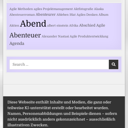
Agile Methoden
agiles Projektmanagement
Aktfotografie
Alaska
Abenteurer
Abenteuerroman
Ableben
3Sat
Agiles Denken
Album
Abend
Abschied
Agile
Aktien
albert einstein
Afrika
Abenteuer
Alexander Nastasi
Agile Produktentwicklung
Agenda
Search
for:
Diese Webseite enthält Inhalte und Medien, die ganz oder
teilweise KI-unterstützt erstellt oder bearbeitet wurden.
Namen, Personenabbildungen und Beispiele dienen – sofern
nicht ausdrücklich anders gekennzeichnet – ausschließlich
illustrativen Zwecken.