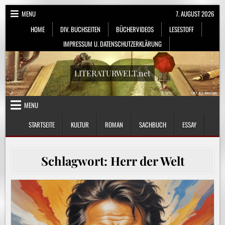
Skip
MENU
7. AUGUST 2026
to
HOME
DIV. BUCHSEITEN
BÜCHERVIDEOS
LESESTOFF
content
IMPRESSUM U. DATENSCHUTZERKLÄRUNG
LITERATURWELT.net
MENU
STARTSEITE
KULTUR
ROMAN
SACHBUCH
ESSAY
Schlagwort:
Herr der Welt