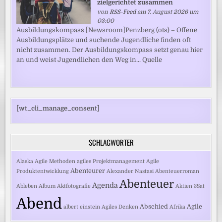
zielgerichtet zusammen
von
RSS-Feed
am 7. August 2026 um
03:00
Ausbildungskompass [Newsroom]Penzberg (ots) – Offene
Ausbildungsplätze und suchende Jugendliche finden oft
nicht zusammen. Der Ausbildungskompass setzt genau hier
an und weist Jugendlichen den Weg in... Quelle
[wt_cli_manage_consent]
SCHLAGWÖRTER
Alaska
Agile Methoden
agiles Projektmanagement
Agile
Abenteurer
Produktentwicklung
Alexander Nastasi
Abenteuerroman
Abenteuer
Agenda
Ableben
Album
Aktfotografie
Aktien
3Sat
Abend
Abschied
Agile
albert einstein
Agiles Denken
Afrika