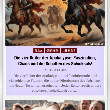
ESSAY
GEDANKEN
LITERATUR
Posted
in
Die vier Reiter der Apokalypse: Faszination,
Chaos und die Schatten des Schicksals!
26. DEZEMBER 2025
Die vier Reiter der Apokalypse sind faszinierende und
vielschichtige Figuren, die in der Offenbarung des Johannes
im Neuen Testament erscheinen. Jeder Reiter repräsentiert
eine spezifischeKatastrophe,…