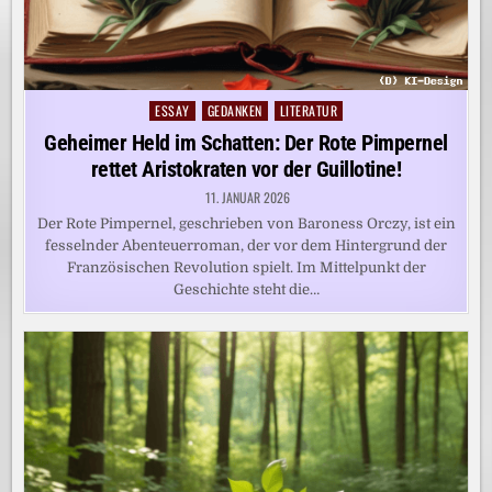
ESSAY
GEDANKEN
LITERATUR
Posted
in
Geheimer Held im Schatten: Der Rote Pimpernel
rettet Aristokraten vor der Guillotine!
11. JANUAR 2026
Der Rote Pimpernel, geschrieben von Baroness Orczy, ist ein
fesselnder Abenteuerroman, der vor dem Hintergrund der
Französischen Revolution spielt. Im Mittelpunkt der
Geschichte steht die…