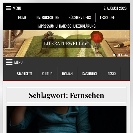
Skip
MENU
7. AUGUST 2026
to
HOME
DIV. BUCHSEITEN
BÜCHERVIDEOS
LESESTOFF
content
IMPRESSUM U. DATENSCHUTZERKLÄRUNG
LITERATURWELT.net
MENU
STARTSEITE
KULTUR
ROMAN
SACHBUCH
ESSAY
Schlagwort:
Fernsehen