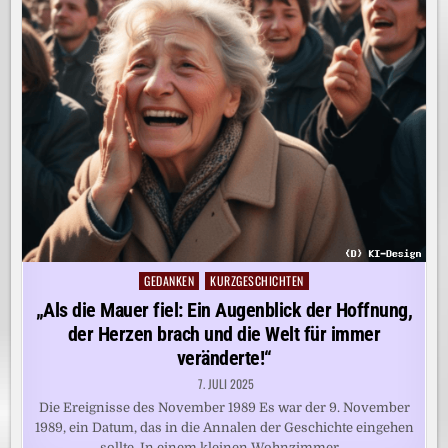
GEDANKEN
KURZGESCHICHTEN
Posted
in
„Als die Mauer fiel: Ein Augenblick der Hoffnung,
der Herzen brach und die Welt für immer
veränderte!“
7. JULI 2025
Die Ereignisse des November 1989 Es war der 9. November
1989, ein Datum, das in die Annalen der Geschichte eingehen
sollte. In einem kleinen Wohnzimmer…