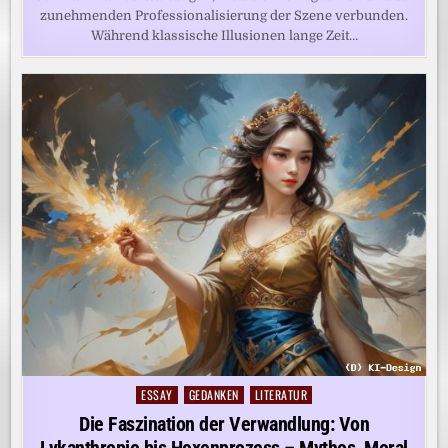
zunehmenden Professionalisierung der Szene verbunden.
Während klassische Illusionen lange Zeit…
ESSAY
GEDANKEN
LITERATUR
Posted
in
Die Faszination der Verwandlung: Von