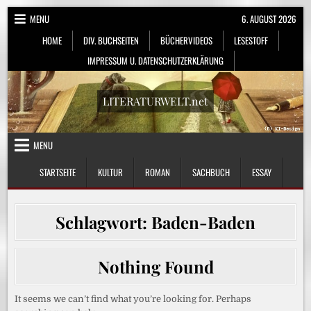
Skip
MENU
6. AUGUST 2026
to
HOME
DIV. BUCHSEITEN
BÜCHERVIDEOS
LESESTOFF
content
IMPRESSUM U. DATENSCHUTZERKLÄRUNG
LITERATURWELT.net
MENU
STARTSEITE
KULTUR
ROMAN
SACHBUCH
ESSAY
Schlagwort:
Baden-Baden
Nothing Found
It seems we can’t find what you’re looking for. Perhaps