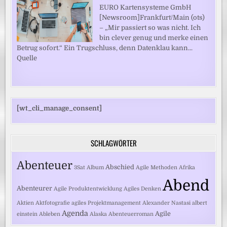
EURO Kartensysteme GmbH
[Newsroom]Frankfurt/Main (ots)
– „Mir passiert so was nicht. Ich
bin clever genug und merke einen
Betrug sofort.“ Ein Trugschluss, denn Datenklau kann...
Quelle
[wt_cli_manage_consent]
SCHLAGWÖRTER
Abenteuer
Abschied
3Sat
Album
Agile Methoden
Afrika
Abend
Abenteurer
Agile Produktentwicklung
Agiles Denken
Aktien
Aktfotografie
agiles Projektmanagement
Alexander Nastasi
albert
Agenda
Agile
einstein
Ableben
Alaska
Abenteuerroman