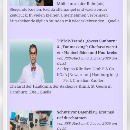
Mülheim an der Ruhr (ots) –
Steigende Kosten, Fachkräftemangel und wachsender
Zeitdruck: In vielen kleinen Unternehmen verbringen
Mitarbeitende täglich Stunden mit wiederkehrenden... Quelle
TikTok-Trends „Sweet Sunburn“
& „Tanmaxxing“: Chefarzt warnt
vor Hautschäden und Hautkrebs
von
RSS-Feed
am 6. August 2026 um
04:35
Asklepios Kliniken GmbH & Co.
KGaA [Newsroom] Hamburg (ots)
– – Prof. Christian Sander,
Chefarzt der Hautklinik der Asklepios Klinik St. Georg in
Hamburg: „Die... Quelle
Schutz vor Datenklau: Erst mal
tief durchatmen
von
RSS-Feed
am 6. August 2026 um
04:35