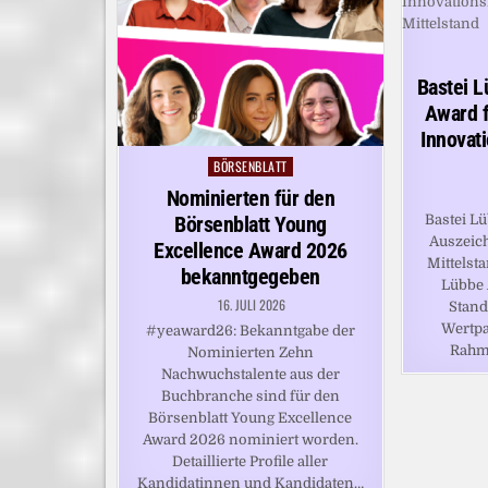
Bastei L
Award 
Innovat
BÖRSENBLATT
Posted
in
Nominierten für den
Bastei L
Börsenblatt Young
Auszeic
Excellence Award 2026
Mittelst
bekanntgegeben
Lübbe 
16. JULI 2026
Stand
Wertpa
#yeaward26: Bekanntgabe der
Rahm
Nominierten Zehn
Nachwuchstalente aus der
Buchbranche sind für den
Börsenblatt Young Excellence
Award 2026 nominiert worden.
Detaillierte Profile aller
Kandidatinnen und Kandidaten…