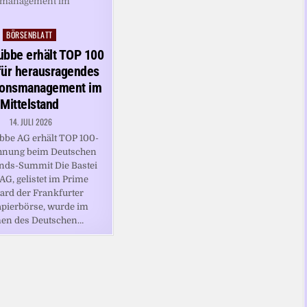
BÖRSENBLATT
Posted
in
übbe erhält TOP 100
für herausragendes
ionsmanagement im
Mittelstand
14. JULI 2026
übbe AG erhält TOP 100-
hnung beim Deutschen
ands-Summit Die Bastei
AG, gelistet im Prime
ard der Frankfurter
pierbörse, wurde im
en des Deutschen…