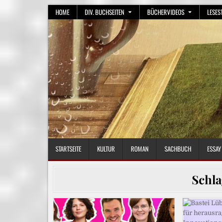
Skip
HOME
DIV. BUCHSEITEN
BÜCHERVIDEOS
LESES
to
content
STARTSEITE
KULTUR
ROMAN
SACHBUCH
ESSAY
Schl