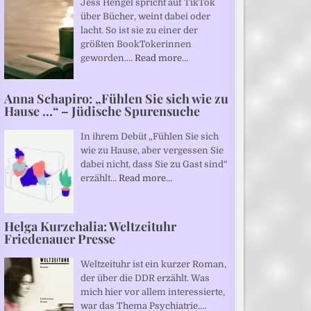
Jess Hengel spricht auf TikTok
über Bücher, weint dabei oder
lacht. So ist sie zu einer der
größten BookTokerinnen
geworden.…
Read more…
Anna Schapiro: „Fühlen Sie sich wie zu
Hause …“ – Jüdische Spurensuche
In ihrem Debüt „Fühlen Sie sich
wie zu Hause, aber vergessen Sie
dabei nicht, dass Sie zu Gast sind“
erzählt…
Read more…
Helga Kurzchalia: Weltzeituhr
Friedenauer Presse
Weltzeituhr ist ein kurzer Roman,
der über die DDR erzählt. Was
mich hier vor allem interessierte,
war das Thema Psychiatrie.…