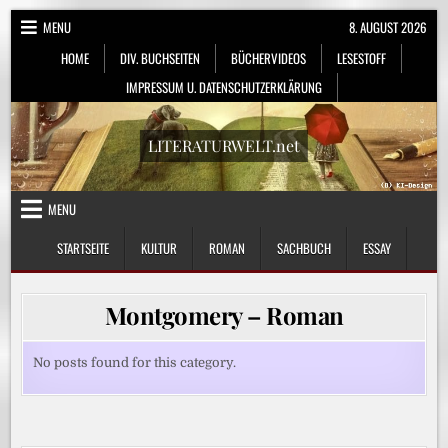
Skip
MENU
8. AUGUST 2026
to
HOME
DIV. BUCHSEITEN
BÜCHERVIDEOS
LESESTOFF
content
IMPRESSUM U. DATENSCHUTZERKLÄRUNG
LITERATURWELT.net
MENU
STARTSEITE
KULTUR
ROMAN
SACHBUCH
ESSAY
Montgomery – Roman
No posts found for this category.