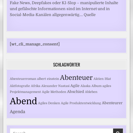
Fake News, Deepfakes oder KI-Slop – manipulierte Inhalte
und gefälschte Informationen sind im Internet und in
Social-Media-Kanälen allgegenwärtig.... Quelle
[wt_cli_manage_consent]
SCHLAGWÖRTER
Abenteuer
Abenteuerroman
albert einstein
Aktien
3Sat
Agile
Aktfotografie
Afrika
Alexander Nastasi
Alaska
Album
agiles
Abschied
Projektmanagement
Agile Methoden
Ableben
Abend
Abenteurer
Agiles Denken
Agile Produktentwicklung
Agenda
Search