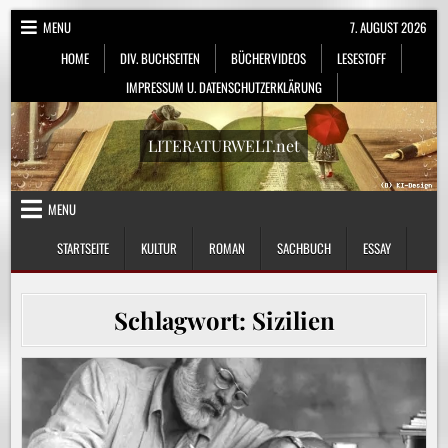
Skip
MENU
7. AUGUST 2026
to
HOME
DIV. BUCHSEITEN
BÜCHERVIDEOS
LESESTOFF
content
IMPRESSUM U. DATENSCHUTZERKLÄRUNG
LITERATURWELT.net
MENU
STARTSEITE
KULTUR
ROMAN
SACHBUCH
ESSAY
Schlagwort:
Sizilien