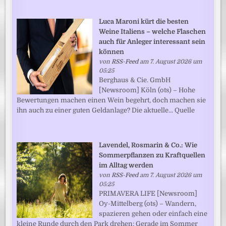
Luca Maroni kürt die besten
Weine Italiens – welche Flaschen
auch für Anleger interessant sein
können
von
RSS-Feed
am 7. August 2026 um
05:25
Berghaus & Cie. GmbH
[Newsroom] Köln (ots) – Hohe
Bewertungen machen einen Wein begehrt, doch machen sie
ihn auch zu einer guten Geldanlage? Die aktuelle... Quelle
Lavendel, Rosmarin & Co.: Wie
Sommerpflanzen zu Kraftquellen
im Alltag werden
von
RSS-Feed
am 7. August 2026 um
05:25
PRIMAVERA LIFE [Newsroom]
Oy-Mittelberg (ots) – Wandern,
spazieren gehen oder einfach eine
kleine Runde durch den Park drehen: Gerade im Sommer