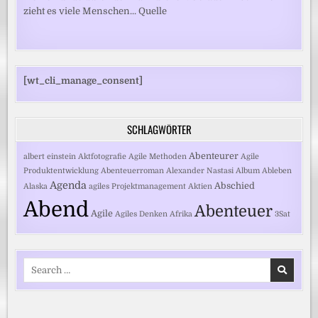
zieht es viele Menschen... Quelle
[wt_cli_manage_consent]
SCHLAGWÖRTER
Abenteurer
albert einstein
Aktfotografie
Agile Methoden
Agile
Produktentwicklung
Abenteuerroman
Alexander Nastasi
Album
Ableben
Agenda
Abschied
Alaska
agiles Projektmanagement
Aktien
Abend
Abenteuer
Agile
Agiles Denken
Afrika
3Sat
Search
for: