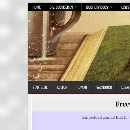
Skip
HOME
DIV. BUCHSEITEN
BÜCHERVIDEOS
LESES
to
content
STARTSEITE
KULTUR
ROMAN
SACHBUCH
ESSAY
Free
Embedded gemäß EuGH – Be