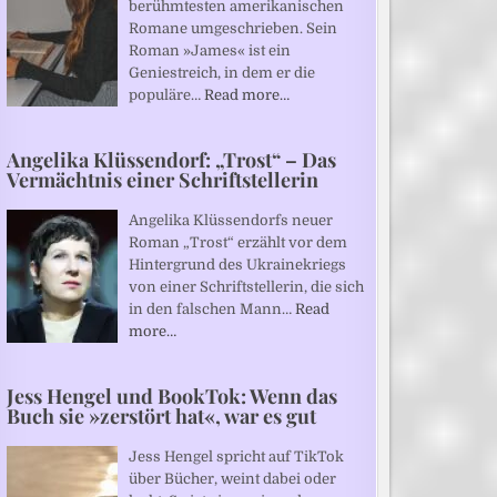
berühmtesten amerikanischen
Romane umgeschrieben. Sein
Roman »James« ist ein
Geniestreich, in dem er die
populäre…
Read more…
Angelika Klüssendorf: „Trost“ – Das
Vermächtnis einer Schriftstellerin
Angelika Klüssendorfs neuer
Roman „Trost“ erzählt vor dem
Hintergrund des Ukrainekriegs
von einer Schriftstellerin, die sich
in den falschen Mann…
Read
more…
Jess Hengel und BookTok: Wenn das
Buch sie »zerstört hat«, war es gut
Jess Hengel spricht auf TikTok
über Bücher, weint dabei oder