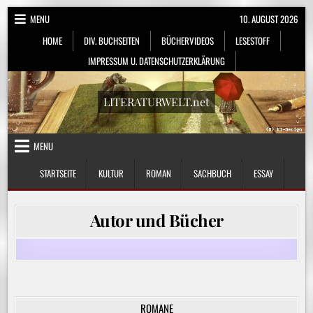
Skip
MENU
10. AUGUST 2026
to
HOME
DIV. BUCHSEITEN
BÜCHERVIDEOS
LESESTOFF
content
IMPRESSUM U. DATENSCHUTZERKLÄRUNG
LITERATURWELT.net
MENU
STARTSEITE
KULTUR
ROMAN
SACHBUCH
ESSAY
Autor und Bücher
ROMANE