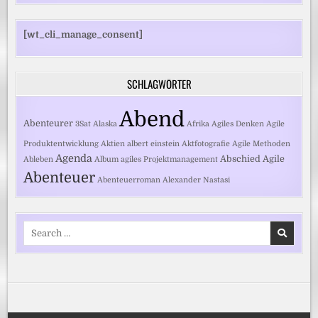
[wt_cli_manage_consent]
SCHLAGWÖRTER
Abend
Abenteurer
3Sat
Alaska
Afrika
Agiles Denken
Agile
Produktentwicklung
Aktien
albert einstein
Aktfotografie
Agile Methoden
Agenda
Abschied
Agile
Ableben
Album
agiles Projektmanagement
Abenteuer
Abenteuerroman
Alexander Nastasi
Search
for: