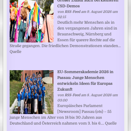
Großer Zulauf auch bei kleineren
CSD-Demos
von
RSS-Feed
am 9. August 2026 um
02:15
Deutlich mehr Menschen als in
den vergangenen Jahren sind in
Braunschweig, Nürnberg und
Essen für queere Rechte auf die
Straße gegangen. Die friedlichen Demonstrationen standen...
Quelle
EU-Sommerakademie 2026 in
Passau: Junge Menschen
entwickeln Ideen für Europas
Zukunft
von
RSS-Feed
am 8. August 2026 um
03:00
Europäisches Parlament
[Newsroom] Passau (ots) – 55
junge Menschen im Alter von 18 bis 30 Jahren aus
Deutschland und Österreich nahmen vom 3. bis 6.... Quelle