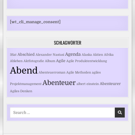
[wt_cli_manage_consent]
SCHLAGWÖRTER
Agenda
Abschied
3Sat
Alexander Nastasi
Alaska
Aktien
Afrika
Agile
Ableben
Aktfotografie
Album
Agile Produktentwicklung
Abend
Abenteuerroman
Agile Methoden
agiles
Abenteuer
Abenteurer
Projektmanagement
albert einstein
Agiles Denken
Search
for: