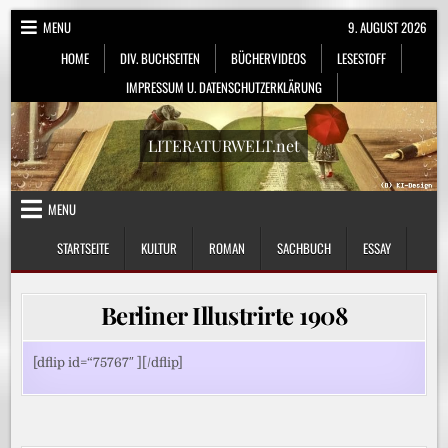
Skip
MENU
9. AUGUST 2026
to
HOME
DIV. BUCHSEITEN
BÜCHERVIDEOS
LESESTOFF
content
IMPRESSUM U. DATENSCHUTZERKLÄRUNG
LITERATURWELT.net
MENU
STARTSEITE
KULTUR
ROMAN
SACHBUCH
ESSAY
Berliner Illustrirte 1908
[dflip id=“75767″ ][/dflip]