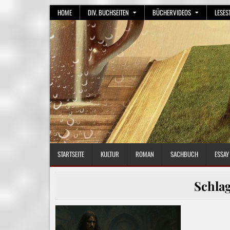
Skip
HOME
DIV. BUCHSEITEN
BÜCHERVIDEOS
LESES
to
content
STARTSEITE
KULTUR
ROMAN
SACHBUCH
ESSAY
Schla