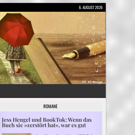
6. AUGUST 2026
ROMANE
Jess Hengel und BookTok: Wenn das
Buch sie »zerstört hat«, war es gut