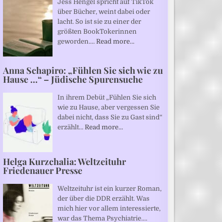
Jess Hengel spricht auf TikTok
über Bücher, weint dabei oder
lacht. So ist sie zu einer der
größten BookTokerinnen
geworden.…
Read more…
Anna Schapiro: „Fühlen Sie sich wie zu
Hause …“ – Jüdische Spurensuche
In ihrem Debüt „Fühlen Sie sich
wie zu Hause, aber vergessen Sie
dabei nicht, dass Sie zu Gast sind“
erzählt…
Read more…
Helga Kurzchalia: Weltzeituhr
Friedenauer Presse
Weltzeituhr ist ein kurzer Roman,
der über die DDR erzählt. Was
mich hier vor allem interessierte,
war das Thema Psychiatrie.…