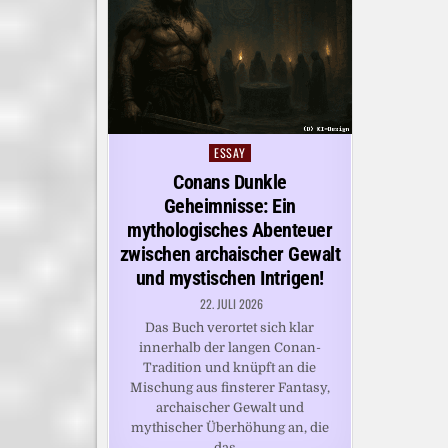
ESSAY
Posted
in
Conans Dunkle
Geheimnisse: Ein
mythologisches Abenteuer
zwischen archaischer Gewalt
und mystischen Intrigen!
22. JULI 2026
Das Buch verortet sich klar
innerhalb der langen Conan-
Tradition und knüpft an die
Mischung aus finsterer Fantasy,
archaischer Gewalt und
mythischer Überhöhung an, die
das…