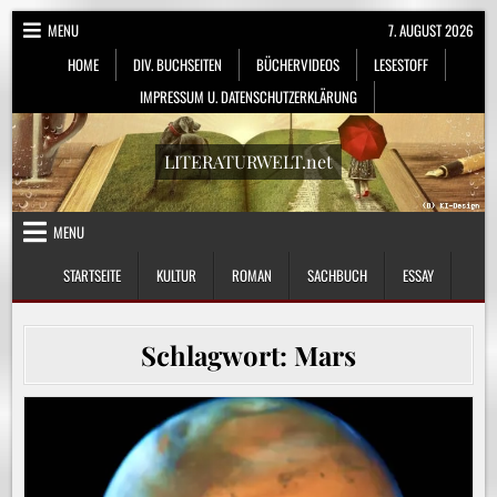
Skip
MENU
7. AUGUST 2026
to
HOME
DIV. BUCHSEITEN
BÜCHERVIDEOS
LESESTOFF
content
IMPRESSUM U. DATENSCHUTZERKLÄRUNG
LITERATURWELT.net
MENU
STARTSEITE
KULTUR
ROMAN
SACHBUCH
ESSAY
Schlagwort:
Mars