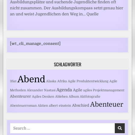
Ausbildungsplätze und suchende Jugendliche finden oft
nicht zusammen. Der Ausbildungskompass setzt genau hier
an und weist Jugendlichen den Weg in... Quelle
[wt_cli_manage_consent]
SCHLAGWÖRTER
Abend
3Sat
Alaska
Afrika
Agile Produktentwicklung
Agile
Agenda
Agile
Methoden
Alexander Nastasi
agiles Projektmanagement
Abenteurer
Agiles Denken
Ableben
Album
Aktfotografie
Abenteuer
Abschied
Abenteuerroman
Aktien
albert einstein
Search
for: