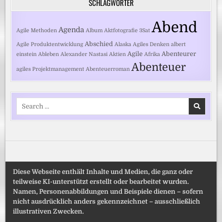
SCHLAGWÖRTER
Abend
Agenda
Agile Methoden
Album
Aktfotografie
3Sat
Abschied
Agile Produktentwicklung
Alaska
Agiles Denken
albert
Agile
Abenteurer
einstein
Ableben
Alexander Nastasi
Aktien
Afrika
Abenteuer
agiles Projektmanagement
Abenteuerroman
Search
for:
Diese Webseite enthält Inhalte und Medien, die ganz oder
teilweise KI-unterstützt erstellt oder bearbeitet wurden.
Namen, Personenabbildungen und Beispiele dienen – sofern
nicht ausdrücklich anders gekennzeichnet – ausschließlich
illustrativen Zwecken.