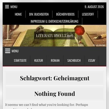
Skip
MENU
9. AUGUST 2026
to
HOME
DIV. BUCHSEITEN
BÜCHERVIDEOS
LESESTOFF
content
IMPRESSUM U. DATENSCHUTZERKLÄRUNG
LITERATURWELT.net
MENU
STARTSEITE
KULTUR
ROMAN
SACHBUCH
ESSAY
Schlagwort:
Geheimagent
Nothing Found
It seems we can’t find what you’re looking for. Perhaps