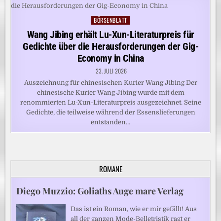
BÖRSENBLATT
Posted
in
Wang Jibing erhält Lu-Xun-Literaturpreis für
Gedichte über die Herausforderungen der Gig-
Economy in China
23. JULI 2026
Auszeichnung für chinesischen Kurier Wang Jibing Der
chinesische Kurier Wang Jibing wurde mit dem
renommierten Lu-Xun-Literaturpreis ausgezeichnet. Seine
Gedichte, die teilweise während der Essenslieferungen
entstanden…
ROMANE
Diego Muzzio: Goliaths Auge mare Verlag
Das ist ein Roman, wie er mir gefällt! Aus
all der ganzen Mode-Belletristik ragt er