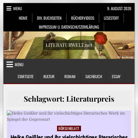
Skip
MENU
9. AUGUST 2026
to
HOME
DIV. BUCHSEITEN
BÜCHERVIDEOS
LESESTOFF
content
IMPRESSUM U. DATENSCHUTZERKLÄRUNG
LITERATURWELT.net
MENU
STARTSEITE
KULTUR
ROMAN
SACHBUCH
ESSAY
Schlagwort:
Literaturpreis
BÖRSENBLATT
Posted
in
Heike Geißler und ihr vielschichtiges literarisches