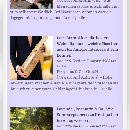
[Newsroom]Berlin (ots) – Für
Menschen ist das Anschnallen im
Auto selbstverständlich. Bei Haustieren nehmen es viele
dagegen nicht ganz so genau: Der... Quelle
Luca Maroni kürt die besten
Weine Italiens – welche Flaschen
auch für Anleger interessant sein
können
von
RSS-Feed
am 7. August 2026 um
05:25
Berghaus & Cie. GmbH
[Newsroom] Köln (ots) – Hohe
Bewertungen machen einen Wein begehrt, doch machen sie
ihn auch zu einer guten Geldanlage? Die aktuelle... Quelle
Lavendel, Rosmarin & Co.: Wie
Sommerpflanzen zu Kraftquellen
im Alltag werden
von
RSS-Feed
am 7. August 2026 um