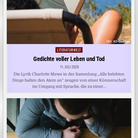
LITERATURWELT
Posted
in
Gedichte voller Leben und Tod
11. JULI 2026
Die Lyrik Charlotte Mews in der Sammlung „Alle belebten
Dinge halten den Atem an“ zeugen von einer Könnerschaft
im Umgang mit Sprache, die zu einer…