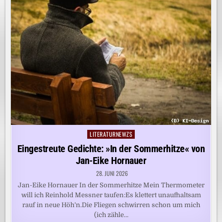
LITERATURNEWZS
Posted
in
Eingestreute Gedichte: »In der Sommerhitze« von
Jan-Eike Hornauer
28. JUNI 2026
Jan-Eike Hornauer In der Sommerhitze Mein Thermometer
will ich Reinhold Messner taufen:Es klettert unaufhaltsam
rauf in neue Höh’n.Die Fliegen schwirren schon um mich
(ich zähle…