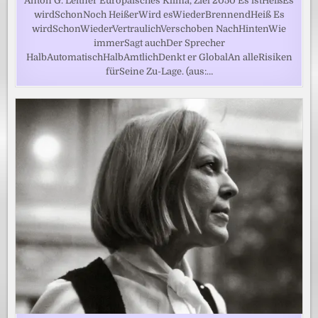
Anton G. Leitner Europäisches Klima, Ziel 2050 Es istHeißEs
wirdSchonNoch HeißerWird esWiederBrennendHeiß Es
wirdSchonWiederVertraulichVerschoben NachHintenWie
immerSagt auchDer Sprecher
HalbAutomatischHalbAmtlichDenkt er GlobalAn alleRisiken
fürSeine Zu-Lage. (aus:…