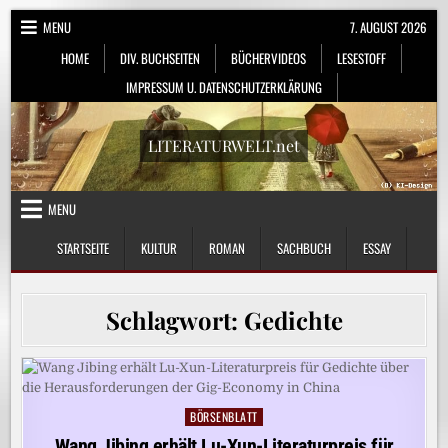
Skip
MENU
7. AUGUST 2026
to
HOME
DIV. BUCHSEITEN
BÜCHERVIDEOS
LESESTOFF
content
IMPRESSUM U. DATENSCHUTZERKLÄRUNG
LITERATURWELT.net
MENU
STARTSEITE
KULTUR
ROMAN
SACHBUCH
ESSAY
Schlagwort:
Gedichte
BÖRSENBLATT
Posted
in
Wang Jibing erhält Lu-Xun-Literaturpreis für