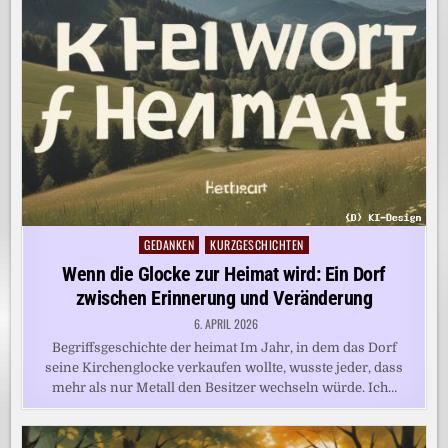
GEDANKEN
KURZGESCHICHTEN
Posted
in
Wenn die Glocke zur Heimat wird: Ein Dorf
zwischen Erinnerung und Veränderung
6. APRIL 2026
Begriffsgeschichte der heimat Im Jahr, in dem das Dorf
seine Kirchenglocke verkaufen wollte, wusste jeder, dass
mehr als nur Metall den Besitzer wechseln würde. Ich…