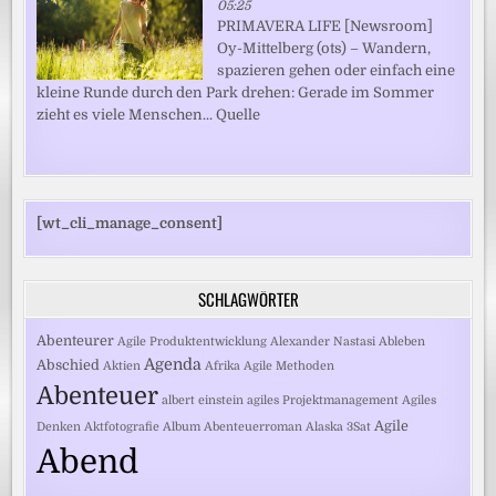
05:25
PRIMAVERA LIFE [Newsroom]
Oy-Mittelberg (ots) – Wandern,
spazieren gehen oder einfach eine
kleine Runde durch den Park drehen: Gerade im Sommer
zieht es viele Menschen... Quelle
[wt_cli_manage_consent]
SCHLAGWÖRTER
Abenteurer
Agile Produktentwicklung
Alexander Nastasi
Ableben
Agenda
Abschied
Aktien
Afrika
Agile Methoden
Abenteuer
albert einstein
agiles Projektmanagement
Agiles
Agile
Denken
Aktfotografie
Album
Abenteuerroman
Alaska
3Sat
Abend