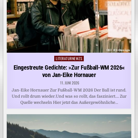
LITERATURNEWZS
Posted
in
Eingestreute Gedichte: »Zur Fußball-WM 2026«
von Jan-Eike Hornauer
11. JUNI 2026
Jan-Eike Hornauer Zur Fußball-WM 2026 Der Ball ist rund.
Und rollt drum wieder.Und was so rollt, das fasziniert…. Zur
Quelle wechseln Hier jetzt das Außergewöhnliche…