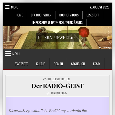
Skip
MENU
7. AUGUST 2026
to
HOME
DIV. BUCHSEITEN
BÜCHERVIDEOS
LESESTOFF
content
IMPRESSUM U. DATENSCHUTZERKLÄRUNG
LITERATURWELT.net
MENU
STARTSEITE
KULTUR
ROMAN
SACHBUCH
ESSAY
POSTED
KURZGESCHICHTEN
IN
Der RADIO-GEIST
31. JANUAR 2025
Diese außergewöhnliche Erzählung verdankt ihre