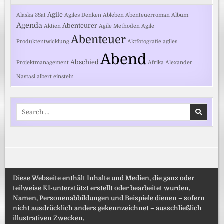
Agile
Alaska
3Sat
Agiles Denken
Ableben
Abenteuerroman
Album
Agenda
Abenteurer
Aktien
Agile Methoden
Agile
Abenteuer
Produktentwicklung
Aktfotografie
agiles
Abend
Abschied
Projektmanagement
Afrika
Alexander
Nastasi
albert einstein
Search
for:
Diese Webseite enthält Inhalte und Medien, die ganz oder
teilweise KI-unterstützt erstellt oder bearbeitet wurden.
Namen, Personenabbildungen und Beispiele dienen – sofern
nicht ausdrücklich anders gekennzeichnet – ausschließlich
illustrativen Zwecken.