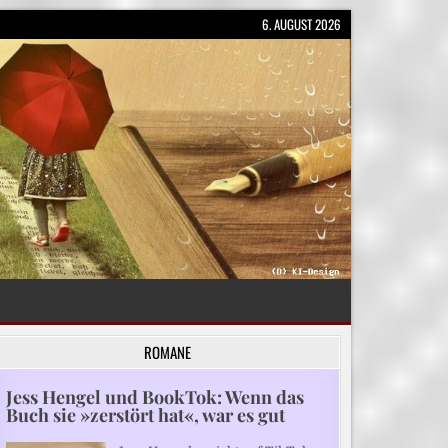
6. AUGUST 2026
ROMANE
Jess Hengel und BookTok: Wenn das
Buch sie »zerstört hat«, war es gut