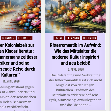
GEDANKEN
LITERATUR
ESSAY
GEDANKEN
LITERATUR
Posted
in
er Kolonialzeit zur
Ritterromantik im Aufwind:
en Kinderliteratur:
Wie das Mittelalter die
annermans zeitloser
moderne Kultur inspiriert
siker und seine
und neu belebt!
erende Reise durch
6. APRIL 2026
Kulturen!“
Die Entstehung und Verbreitung
der Ritterromantik lässt sich nicht
11. APRIL 2026
losgelöst von der langen
ählung entstand gegen
kulturellen Tradition des
 19. Jahrhunderts und
Mittelalters erklären: höfische
9 von der schottischen
Epik, Minnesang, Arthurlegenden
in Helen Bannerman
und die Chansons…
mals veröffentlicht.