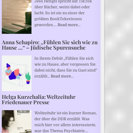
Jess Hengel spricht auf TikTok
über Bücher, weint dabei oder
lacht. So ist sie zu einer der
größten BookTokerinnen
geworden.…
Read more…
Anna Schapiro: „Fühlen Sie sich wie zu
Hause …“ – Jüdische Spurensuche
In ihrem Debüt „Fühlen Sie sich
wie zu Hause, aber vergessen Sie
dabei nicht, dass Sie zu Gast sind“
erzählt…
Read more…
Helga Kurzchalia: Weltzeituhr
Friedenauer Presse
Weltzeituhr ist ein kurzer Roman,
der über die DDR erzählt. Was
mich hier vor allem interessierte,
war das Thema Psychiatrie.…