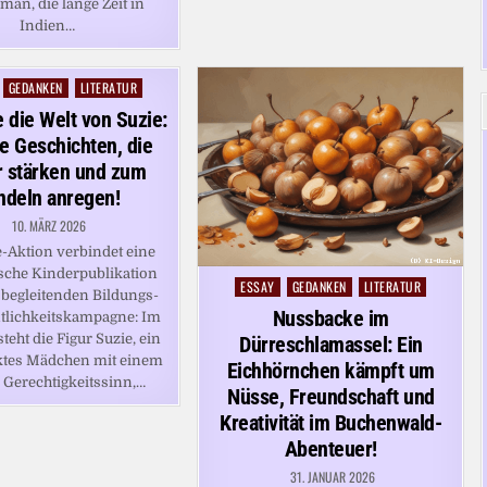
an, die lange Zeit in
Indien…
GEDANKEN
LITERATUR
 die Welt von Suzie:
ve Geschichten, die
r stärken und zum
ndeln anregen!
10. MÄRZ 2026
e-Aktion verbindet eine
ische Kinderpublikation
ESSAY
GEDANKEN
LITERATUR
Posted
 begleitenden Bildungs-
in
Nussbacke im
tlichkeitskampagne: Im
teht die Figur Suzie, ein
Dürreschlamassel: Ein
ktes Mädchen mit einem
Eichhörnchen kämpft um
 Gerechtigkeitssinn,…
Nüsse, Freundschaft und
Kreativität im Buchenwald-
Abenteuer!
31. JANUAR 2026