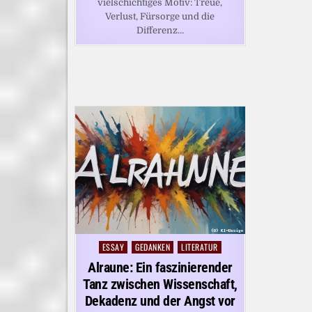
vielschichtiges Motiv: Treue,
Verlust, Fürsorge und die
Differenz…
ESSAY
GEDANKEN
LITERATUR
Posted
in
Alraune: Ein faszinierender
Tanz zwischen Wissenschaft,
Dekadenz und der Angst vor