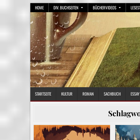
Skip
HOME
DIV. BUCHSEITEN
BÜCHERVIDEOS
LESES
to
content
STARTSEITE
KULTUR
ROMAN
SACHBUCH
ESSAY
Schlagwo