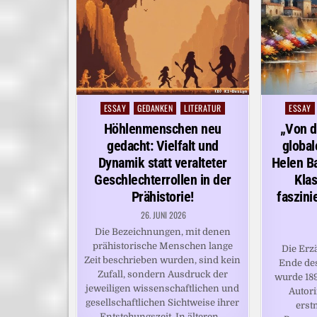
ESSAY
GEDANKEN
LITERATUR
ESSAY
Posted
Posted
in
in
Höhlenmenschen neu
„Von d
gedacht: Vielfalt und
global
Dynamik statt veralteter
Helen B
Geschlechterrollen in der
Klas
Prähistorie!
faszini
26. JUNI 2026
Die Bezeichnungen, mit denen
prähistorische Menschen lange
Die Erz
Zeit beschrieben wurden, sind kein
Ende des
Zufall, sondern Ausdruck der
wurde 189
jeweiligen wissenschaftlichen und
Autor
gesellschaftlichen Sichtweise ihrer
erst
Entstehungszeit. In älteren…