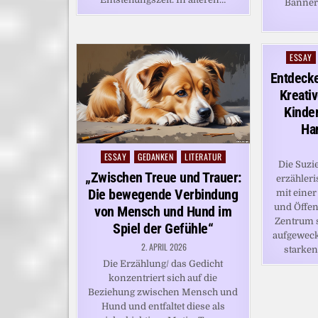
Bannerm
ESSAY
Posted
in
Entdecke
Kreati
Kinde
Ha
ESSAY
GEDANKEN
LITERATUR
Posted
Die Suzi
in
„Zwischen Treue und Trauer:
erzähler
Die bewegende Verbindung
mit einer
und Öffen
von Mensch und Hund im
Zentrum s
Spiel der Gefühle“
aufgewec
2. APRIL 2026
starken
Die Erzählung/ das Gedicht
konzentriert sich auf die
Beziehung zwischen Mensch und
Hund und entfaltet diese als