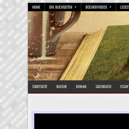
Skip
HOME
DIV. BUCHSEITEN
BÜCHERVIDEOS
LESES
to
content
STARTSEITE
KULTUR
ROMAN
SACHBUCH
ESSAY