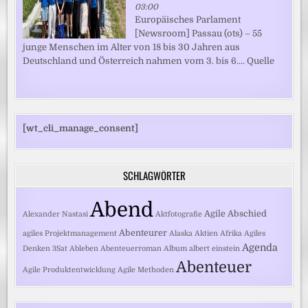
03:00
Europäisches Parlament
[Newsroom] Passau (ots) – 55
junge Menschen im Alter von 18 bis 30 Jahren aus
Deutschland und Österreich nahmen vom 3. bis 6.... Quelle
[wt_cli_manage_consent]
SCHLAGWÖRTER
Abend
Agile
Abschied
Alexander Nastasi
Aktfotografie
Abenteurer
agiles Projektmanagement
Alaska
Aktien
Afrika
Agiles
Agenda
Denken
3Sat
Ableben
Abenteuerroman
Album
albert einstein
Abenteuer
Agile Produktentwicklung
Agile Methoden