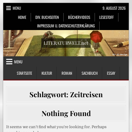
Skip
MENU
9. AUGUST 2026
to
HOME
DIV. BUCHSEITEN
BÜCHERVIDEOS
LESESTOFF
content
IMPRESSUM U. DATENSCHUTZERKLÄRUNG
LITERATURWELT.net
MENU
STARTSEITE
KULTUR
ROMAN
SACHBUCH
ESSAY
Schlagwort:
Zeitreisen
Nothing Found
It seems we can’t find what you’re looking for. Perhaps